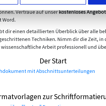
darstellen. Unsere erfahrenen Trainer teilen we
nnen. Vertraue auf unser
kostenloses Angebot
t Word.
ibt dir einen detaillierten Überblick über all
geschrittenen Techniken. Nimm dir die Zeit, in 
 wissenschaftliche Arbeit professionell und üb
Der Start
dokument mit Abschnittsunterteilungen
rmatvorlagen zur Schriftformatier