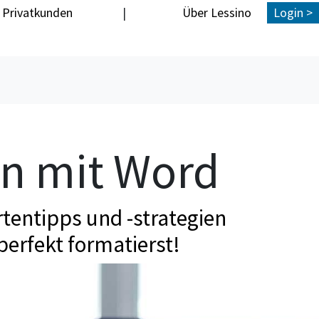
Privatkunden
|
Über Lessino
Login >
en mit Word
tentipps und -strategien
perfekt formatierst!