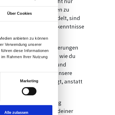
kennbar sein. Es geht nicht nur
s von Fakten und Quellen zu
Über Cookies
- oder Masterarbeit
handelt, sind
chungsergebnisse und Erkenntnisse
 Medien anbieten zu können
hrer Verwendung unserer
au vor diesen Herausforderungen
 führen diese Informationen
en kannst, sondern auch, wie du
ie im Rahmen Ihrer Nutzung
prechende Formatierung und
igene Erwartungen, und unsere
dividuellen Vorlage zeigt, anstatt
Marketing
ne große Herausforderung
 wird die Formatierung deiner
Alle zulassen