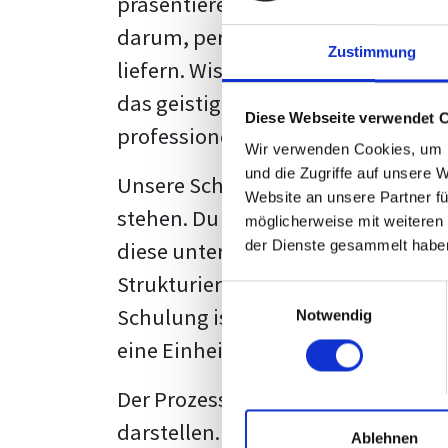
präsentieren. Der "rote Faden", der
darum, persönliche Meinungen zu 
Zustimmung
liefern. Wissenschaftliche Texte, 
das geistige Eigentum des Verfass
Diese Webseite verwendet 
professionell zu kommunizieren.
Wir verwenden Cookies, um I
und die Zugriffe auf unsere 
Unsere Schulung wurde mit Blick 
Website an unsere Partner fü
stehen. Du wirst nicht nur erfahre
möglicherweise mit weiteren
diese unter Zuhilfenahme von Wor
der Dienste gesammelt habe
Strukturierung ist ebenso entschei
Einwilligungsauswahl
Schulung ist so konzipiert, dass s
Notwendig
eine Einheitslösung zu bieten.
Der Prozess des wissenschaftliche
darstellen. Jedoch, ausgestattet 
Ablehnen