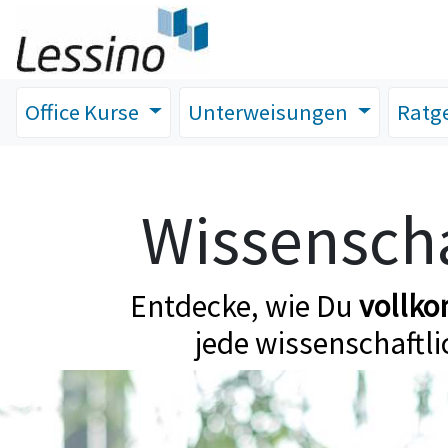
Office Kurse
Unterweisungen
Ratg
Wissenscha
Entdecke, wie Du
vollk
jede wissenschaftli