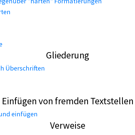
gegenüber "harten" Formatierungen
rten
e
Gliederung
h Überschriften
Einfügen von fremden Textstellen
 und einfügen
Verweise