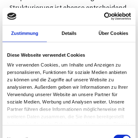
Strukturierung ist ebenso entscheidend
wie der Inhalt selbst. Jeder Prüfer hat
eigene Erwartungen, und unsere
Zustimmung
Details
Über Cookies
Schulung ist so konzipiert, dass sie dir
den Weg vom leeren Dokument zu
Diese Webseite verwendet Cookies
deiner individuellen Vorlage zeigt,
Wir verwenden Cookies, um Inhalte und Anzeigen zu
anstatt eine Einheitslösung zu bieten.
personalisieren, Funktionen für soziale Medien anbieten
zu können und die Zugriffe auf unsere Website zu
Der Prozess des wissenschaftlichen
analysieren. Außerdem geben wir Informationen zu Ihrer
Schreibens kann ohne das richtige
Verwendung unserer Website an unsere Partner für
soziale Medien, Werbung und Analysen weiter. Unsere
Wissen eine große Herausforderung
Partner führen diese Informationen möglicherweise mit
darstellen. Jedoch, ausgestattet mit
weiteren Daten zusammen, die Sie ihnen bereitgestellt
den
Techniken und Strategien
dieses
haben oder die sie im Rahmen Ihrer Nutzung der Dienste
gesammelt haben.
Kurses, wird die Formatierung deiner
Einwilligungsauswahl