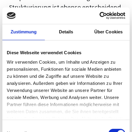
Strukturierung ist ebenso entscheidend
wie der Inhalt selbst. Jeder Prüfer hat
eigene Erwartungen, und unsere
Zustimmung
Details
Über Cookies
Schulung ist so konzipiert, dass sie dir
den Weg vom leeren Dokument zu
Diese Webseite verwendet Cookies
deiner individuellen Vorlage zeigt,
Wir verwenden Cookies, um Inhalte und Anzeigen zu
anstatt eine Einheitslösung zu bieten.
personalisieren, Funktionen für soziale Medien anbieten
zu können und die Zugriffe auf unsere Website zu
Der Prozess des wissenschaftlichen
analysieren. Außerdem geben wir Informationen zu Ihrer
Schreibens kann ohne das richtige
Verwendung unserer Website an unsere Partner für
soziale Medien, Werbung und Analysen weiter. Unsere
Wissen eine große Herausforderung
Partner führen diese Informationen möglicherweise mit
darstellen. Jedoch, ausgestattet mit
weiteren Daten zusammen, die Sie ihnen bereitgestellt
den
Techniken und Strategien
dieses
haben oder die sie im Rahmen Ihrer Nutzung der Dienste
gesammelt haben.
Kurses, wird die Formatierung deiner
Einwilligungsauswahl