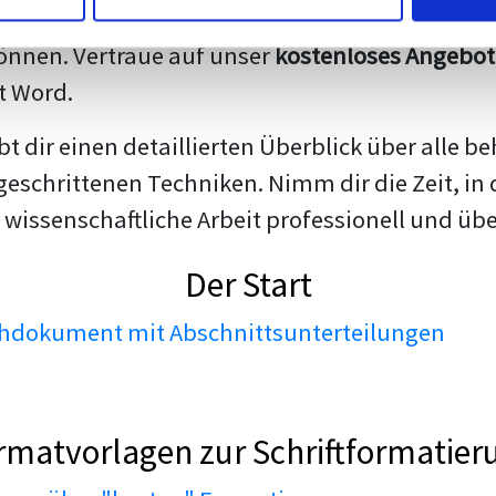
darstellen. Unsere erfahrenen Trainer teilen we
nnen. Vertraue auf unser
kostenloses Angebot
t Word.
ibt dir einen detaillierten Überblick über all
geschrittenen Techniken. Nimm dir die Zeit, in 
 wissenschaftliche Arbeit professionell und üb
Der Start
dokument mit Abschnittsunterteilungen
rmatvorlagen zur Schriftformatier