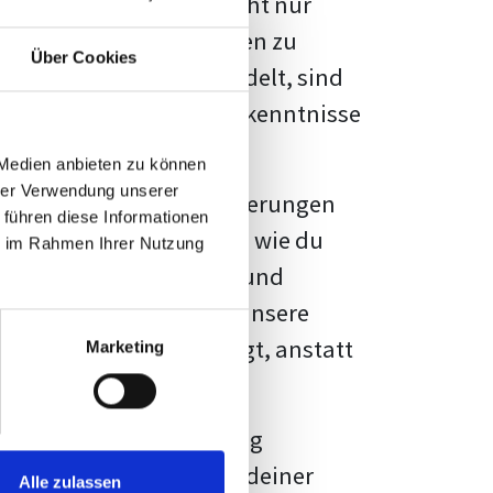
kennbar sein. Es geht nicht nur
s von Fakten und Quellen zu
Über Cookies
- oder Masterarbeit
handelt, sind
chungsergebnisse und Erkenntnisse
 Medien anbieten zu können
hrer Verwendung unserer
au vor diesen Herausforderungen
 führen diese Informationen
en kannst, sondern auch, wie du
ie im Rahmen Ihrer Nutzung
prechende Formatierung und
igene Erwartungen, und unsere
dividuellen Vorlage zeigt, anstatt
Marketing
ne große Herausforderung
 wird die Formatierung deiner
Alle zulassen