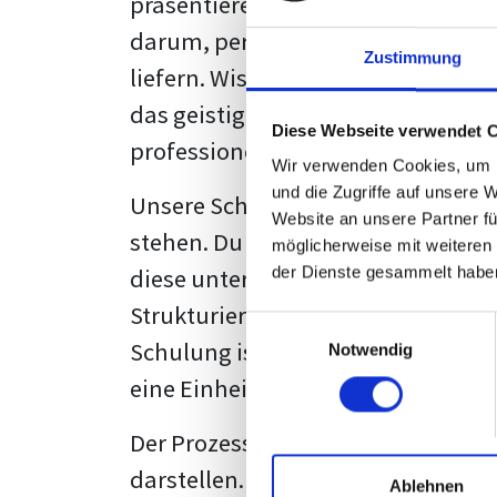
präsentieren. Der "rote Faden", der
darum, persönliche Meinungen zu 
Zustimmung
liefern. Wissenschaftliche Texte, 
das geistige Eigentum des Verfass
Diese Webseite verwendet 
professionell zu kommunizieren.
Wir verwenden Cookies, um I
und die Zugriffe auf unsere 
Unsere Schulung wurde mit Blick 
Website an unsere Partner fü
stehen. Du wirst nicht nur erfahre
möglicherweise mit weiteren
diese unter Zuhilfenahme von Wor
der Dienste gesammelt habe
Strukturierung ist ebenso entschei
Einwilligungsauswahl
Schulung ist so konzipiert, dass s
Notwendig
eine Einheitslösung zu bieten.
Der Prozess des wissenschaftliche
darstellen. Jedoch, ausgestattet 
Ablehnen