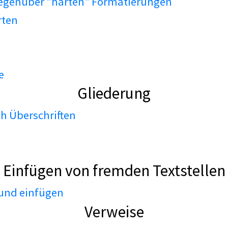
gegenüber "harten" Formatierungen
rten
e
Gliederung
h Überschriften
Einfügen von fremden Textstellen
 und einfügen
Verweise