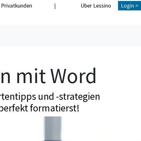
Privatkunden
|
Über Lessino
Login >
en mit Word
tentipps und -strategien
perfekt formatierst!