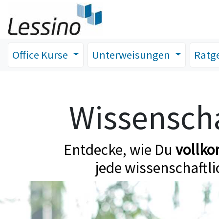
Office Kurse
Unterweisungen
Ratg
Wissenscha
Entdecke, wie Du
vollk
jede wissenschaftli