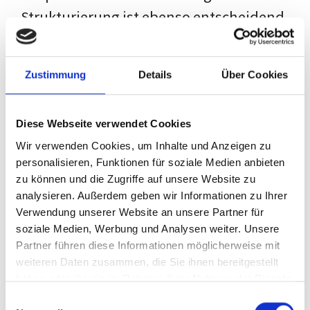
Strukturierung ist ebenso entscheidend
wie der Inhalt selbst. Jeder Prüfer hat
eigene Erwartungen, und unsere
Zustimmung
Details
Über Cookies
Schulung ist so konzipiert, dass sie dir
den Weg vom leeren Dokument zu
Diese Webseite verwendet Cookies
deiner individuellen Vorlage zeigt,
Wir verwenden Cookies, um Inhalte und Anzeigen zu
anstatt eine Einheitslösung zu bieten.
personalisieren, Funktionen für soziale Medien anbieten
zu können und die Zugriffe auf unsere Website zu
Der Prozess des wissenschaftlichen
analysieren. Außerdem geben wir Informationen zu Ihrer
Schreibens kann ohne das richtige
Verwendung unserer Website an unsere Partner für
soziale Medien, Werbung und Analysen weiter. Unsere
Wissen eine große Herausforderung
Partner führen diese Informationen möglicherweise mit
darstellen. Jedoch, ausgestattet mit
weiteren Daten zusammen, die Sie ihnen bereitgestellt
den
Techniken und Strategien
dieses
haben oder die sie im Rahmen Ihrer Nutzung der Dienste
gesammelt haben.
Kurses, wird die Formatierung deiner
Einwilligungsauswahl