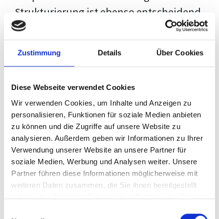
Strukturierung ist ebenso entscheidend
wie der Inhalt selbst. Jeder Prüfer hat
eigene Erwartungen, und unsere
Zustimmung
Details
Über Cookies
Schulung ist so konzipiert, dass sie dir
den Weg vom leeren Dokument zu
Diese Webseite verwendet Cookies
deiner individuellen Vorlage zeigt,
Wir verwenden Cookies, um Inhalte und Anzeigen zu
anstatt eine Einheitslösung zu bieten.
personalisieren, Funktionen für soziale Medien anbieten
zu können und die Zugriffe auf unsere Website zu
Der Prozess des wissenschaftlichen
analysieren. Außerdem geben wir Informationen zu Ihrer
Schreibens kann ohne das richtige
Verwendung unserer Website an unsere Partner für
soziale Medien, Werbung und Analysen weiter. Unsere
Wissen eine große Herausforderung
Partner führen diese Informationen möglicherweise mit
darstellen. Jedoch, ausgestattet mit
weiteren Daten zusammen, die Sie ihnen bereitgestellt
den
Techniken und Strategien
dieses
haben oder die sie im Rahmen Ihrer Nutzung der Dienste
gesammelt haben.
Kurses, wird die Formatierung deiner
Einwilligungsauswahl