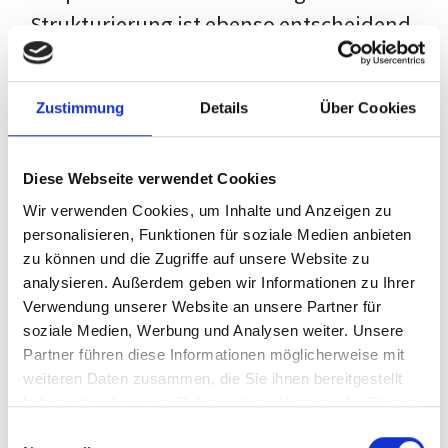
Strukturierung ist ebenso entscheidend
wie der Inhalt selbst. Jeder Prüfer hat
eigene Erwartungen, und unsere
Zustimmung
Details
Über Cookies
Schulung ist so konzipiert, dass sie dir
den Weg vom leeren Dokument zu
Diese Webseite verwendet Cookies
deiner individuellen Vorlage zeigt,
Wir verwenden Cookies, um Inhalte und Anzeigen zu
anstatt eine Einheitslösung zu bieten.
personalisieren, Funktionen für soziale Medien anbieten
zu können und die Zugriffe auf unsere Website zu
Der Prozess des wissenschaftlichen
analysieren. Außerdem geben wir Informationen zu Ihrer
Schreibens kann ohne das richtige
Verwendung unserer Website an unsere Partner für
soziale Medien, Werbung und Analysen weiter. Unsere
Wissen eine große Herausforderung
Partner führen diese Informationen möglicherweise mit
darstellen. Jedoch, ausgestattet mit
weiteren Daten zusammen, die Sie ihnen bereitgestellt
den
Techniken und Strategien
dieses
haben oder die sie im Rahmen Ihrer Nutzung der Dienste
gesammelt haben.
Kurses, wird die Formatierung deiner
Einwilligungsauswahl