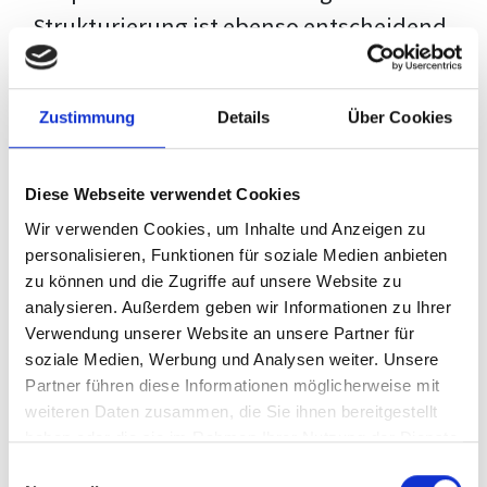
Strukturierung ist ebenso entscheidend
wie der Inhalt selbst. Jeder Prüfer hat
eigene Erwartungen, und unsere
Zustimmung
Details
Über Cookies
Schulung ist so konzipiert, dass sie dir
den Weg vom leeren Dokument zu
Diese Webseite verwendet Cookies
deiner individuellen Vorlage zeigt,
Wir verwenden Cookies, um Inhalte und Anzeigen zu
anstatt eine Einheitslösung zu bieten.
personalisieren, Funktionen für soziale Medien anbieten
zu können und die Zugriffe auf unsere Website zu
Der Prozess des wissenschaftlichen
analysieren. Außerdem geben wir Informationen zu Ihrer
Schreibens kann ohne das richtige
Verwendung unserer Website an unsere Partner für
soziale Medien, Werbung und Analysen weiter. Unsere
Wissen eine große Herausforderung
Partner führen diese Informationen möglicherweise mit
darstellen. Jedoch, ausgestattet mit
weiteren Daten zusammen, die Sie ihnen bereitgestellt
den
Techniken und Strategien
dieses
haben oder die sie im Rahmen Ihrer Nutzung der Dienste
gesammelt haben.
Kurses, wird die Formatierung deiner
Einwilligungsauswahl