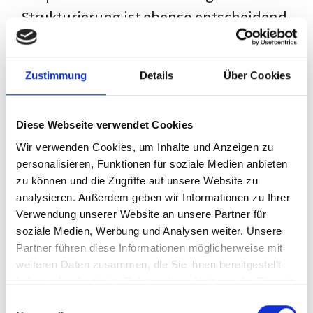
Strukturierung ist ebenso entscheidend
wie der Inhalt selbst. Jeder Prüfer hat
eigene Erwartungen, und unsere
Zustimmung
Details
Über Cookies
Schulung ist so konzipiert, dass sie dir
den Weg vom leeren Dokument zu
Diese Webseite verwendet Cookies
deiner individuellen Vorlage zeigt,
Wir verwenden Cookies, um Inhalte und Anzeigen zu
anstatt eine Einheitslösung zu bieten.
personalisieren, Funktionen für soziale Medien anbieten
zu können und die Zugriffe auf unsere Website zu
Der Prozess des wissenschaftlichen
analysieren. Außerdem geben wir Informationen zu Ihrer
Schreibens kann ohne das richtige
Verwendung unserer Website an unsere Partner für
soziale Medien, Werbung und Analysen weiter. Unsere
Wissen eine große Herausforderung
Partner führen diese Informationen möglicherweise mit
darstellen. Jedoch, ausgestattet mit
weiteren Daten zusammen, die Sie ihnen bereitgestellt
den
Techniken und Strategien
dieses
haben oder die sie im Rahmen Ihrer Nutzung der Dienste
gesammelt haben.
Kurses, wird die Formatierung deiner
Einwilligungsauswahl