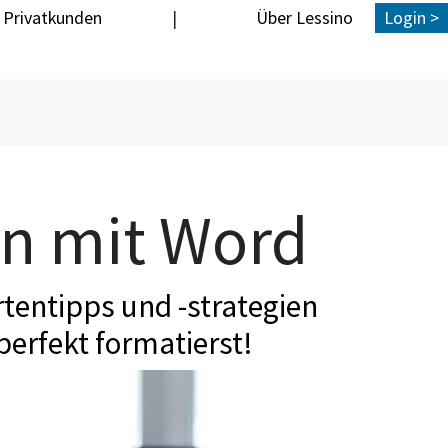
Privatkunden
|
Über Lessino
Login >
en mit Word
tentipps und -strategien
perfekt formatierst!