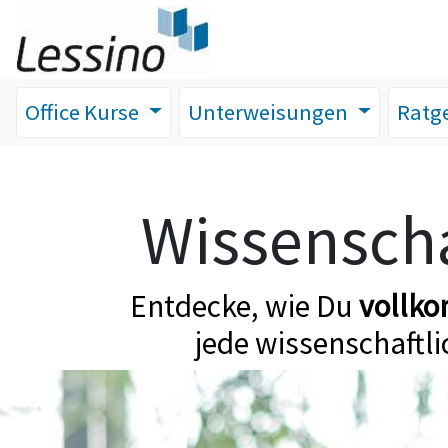
Office Kurse
Unterweisungen
Ratg
Wissenscha
Entdecke, wie Du
vollk
jede wissenschaftli