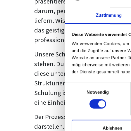
präsentieren. Der "rote Faden", der
darum, persönliche Meinungen zu 
Zustimmung
liefern. Wissenschaftliche Texte, 
das geistige Eigentum des Verfass
Diese Webseite verwendet 
professionell zu kommunizieren.
Wir verwenden Cookies, um I
und die Zugriffe auf unsere 
Unsere Schulung wurde mit Blick 
Website an unsere Partner fü
stehen. Du wirst nicht nur erfahre
möglicherweise mit weiteren
diese unter Zuhilfenahme von Wor
der Dienste gesammelt habe
Strukturierung ist ebenso entschei
Einwilligungsauswahl
Schulung ist so konzipiert, dass s
Notwendig
eine Einheitslösung zu bieten.
Der Prozess des wissenschaftliche
darstellen. Jedoch, ausgestattet 
Ablehnen