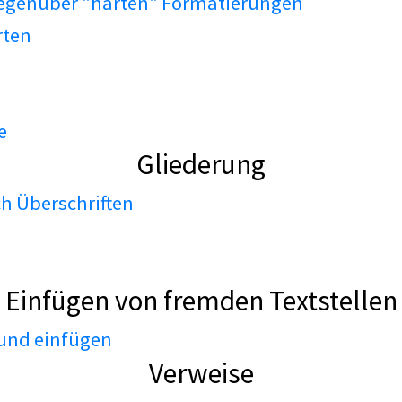
gegenüber "harten" Formatierungen
rten
e
Gliederung
h Überschriften
Einfügen von fremden Textstellen
 und einfügen
Verweise