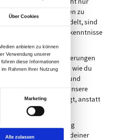
kennbar sein. Es geht nicht nur
s von Fakten und Quellen zu
Über Cookies
- oder Masterarbeit
handelt, sind
chungsergebnisse und Erkenntnisse
 Medien anbieten zu können
hrer Verwendung unserer
au vor diesen Herausforderungen
 führen diese Informationen
en kannst, sondern auch, wie du
ie im Rahmen Ihrer Nutzung
prechende Formatierung und
igene Erwartungen, und unsere
dividuellen Vorlage zeigt, anstatt
Marketing
ne große Herausforderung
 wird die Formatierung deiner
Alle zulassen