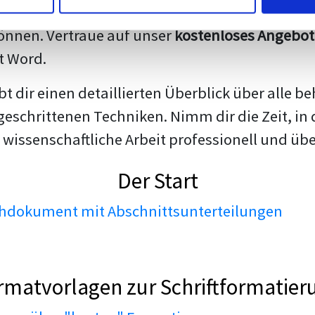
darstellen. Unsere erfahrenen Trainer teilen we
nnen. Vertraue auf unser
kostenloses Angebot
t Word.
ibt dir einen detaillierten Überblick über all
geschrittenen Techniken. Nimm dir die Zeit, in 
 wissenschaftliche Arbeit professionell und üb
Der Start
dokument mit Abschnittsunterteilungen
rmatvorlagen zur Schriftformatier