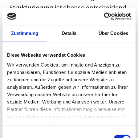
Strukturierung ist ebenso entscheidend
wie der Inhalt selbst. Jeder Prüfer hat
eigene Erwartungen, und unsere
Zustimmung
Details
Über Cookies
Schulung ist so konzipiert, dass sie dir
den Weg vom leeren Dokument zu
Diese Webseite verwendet Cookies
deiner individuellen Vorlage zeigt,
Wir verwenden Cookies, um Inhalte und Anzeigen zu
anstatt eine Einheitslösung zu bieten.
personalisieren, Funktionen für soziale Medien anbieten
zu können und die Zugriffe auf unsere Website zu
Der Prozess des wissenschaftlichen
analysieren. Außerdem geben wir Informationen zu Ihrer
Schreibens kann ohne das richtige
Verwendung unserer Website an unsere Partner für
soziale Medien, Werbung und Analysen weiter. Unsere
Wissen eine große Herausforderung
Partner führen diese Informationen möglicherweise mit
darstellen. Jedoch, ausgestattet mit
weiteren Daten zusammen, die Sie ihnen bereitgestellt
den
Techniken und Strategien
dieses
haben oder die sie im Rahmen Ihrer Nutzung der Dienste
gesammelt haben.
Kurses, wird die Formatierung deiner
Einwilligungsauswahl