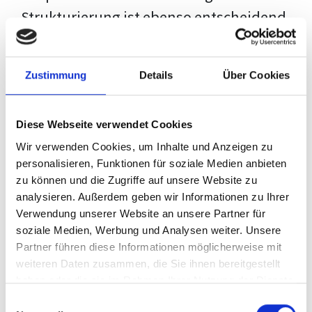
Strukturierung ist ebenso entscheidend
wie der Inhalt selbst. Jeder Prüfer hat
eigene Erwartungen, und unsere
Zustimmung
Details
Über Cookies
Schulung ist so konzipiert, dass sie dir
den Weg vom leeren Dokument zu
Diese Webseite verwendet Cookies
deiner individuellen Vorlage zeigt,
Wir verwenden Cookies, um Inhalte und Anzeigen zu
anstatt eine Einheitslösung zu bieten.
personalisieren, Funktionen für soziale Medien anbieten
zu können und die Zugriffe auf unsere Website zu
Der Prozess des wissenschaftlichen
analysieren. Außerdem geben wir Informationen zu Ihrer
Schreibens kann ohne das richtige
Verwendung unserer Website an unsere Partner für
soziale Medien, Werbung und Analysen weiter. Unsere
Wissen eine große Herausforderung
Partner führen diese Informationen möglicherweise mit
darstellen. Jedoch, ausgestattet mit
weiteren Daten zusammen, die Sie ihnen bereitgestellt
den
Techniken und Strategien
dieses
haben oder die sie im Rahmen Ihrer Nutzung der Dienste
gesammelt haben.
Kurses, wird die Formatierung deiner
Einwilligungsauswahl