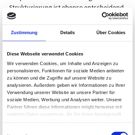
Strukturierung ist ebenso entscheidend
wie der Inhalt selbst. Jeder Prüfer hat
eigene Erwartungen, und unsere
Zustimmung
Details
Über Cookies
Schulung ist so konzipiert, dass sie dir
den Weg vom leeren Dokument zu
Diese Webseite verwendet Cookies
deiner individuellen Vorlage zeigt,
Wir verwenden Cookies, um Inhalte und Anzeigen zu
anstatt eine Einheitslösung zu bieten.
personalisieren, Funktionen für soziale Medien anbieten
zu können und die Zugriffe auf unsere Website zu
Der Prozess des wissenschaftlichen
analysieren. Außerdem geben wir Informationen zu Ihrer
Schreibens kann ohne das richtige
Verwendung unserer Website an unsere Partner für
soziale Medien, Werbung und Analysen weiter. Unsere
Wissen eine große Herausforderung
Partner führen diese Informationen möglicherweise mit
darstellen. Jedoch, ausgestattet mit
weiteren Daten zusammen, die Sie ihnen bereitgestellt
den
Techniken und Strategien
dieses
haben oder die sie im Rahmen Ihrer Nutzung der Dienste
gesammelt haben.
Kurses, wird die Formatierung deiner
Einwilligungsauswahl