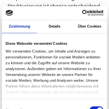
Strukturierung ist ebenso entscheidend
wie der Inhalt selbst. Jeder Prüfer hat
eigene Erwartungen, und unsere
Zustimmung
Details
Über Cookies
Schulung ist so konzipiert, dass sie dir
den Weg vom leeren Dokument zu
Diese Webseite verwendet Cookies
deiner individuellen Vorlage zeigt,
Wir verwenden Cookies, um Inhalte und Anzeigen zu
anstatt eine Einheitslösung zu bieten.
personalisieren, Funktionen für soziale Medien anbieten
zu können und die Zugriffe auf unsere Website zu
Der Prozess des wissenschaftlichen
analysieren. Außerdem geben wir Informationen zu Ihrer
Schreibens kann ohne das richtige
Verwendung unserer Website an unsere Partner für
soziale Medien, Werbung und Analysen weiter. Unsere
Wissen eine große Herausforderung
Partner führen diese Informationen möglicherweise mit
darstellen. Jedoch, ausgestattet mit
weiteren Daten zusammen, die Sie ihnen bereitgestellt
den
Techniken und Strategien
dieses
haben oder die sie im Rahmen Ihrer Nutzung der Dienste
gesammelt haben.
Kurses, wird die Formatierung deiner
Einwilligungsauswahl