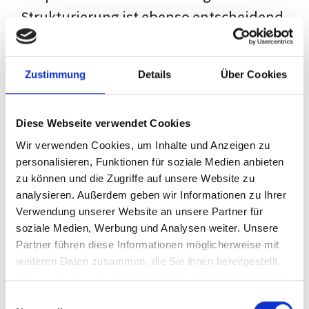
Strukturierung ist ebenso entscheidend
wie der Inhalt selbst. Jeder Prüfer hat
eigene Erwartungen, und unsere
Zustimmung
Details
Über Cookies
Schulung ist so konzipiert, dass sie dir
den Weg vom leeren Dokument zu
Diese Webseite verwendet Cookies
deiner individuellen Vorlage zeigt,
Wir verwenden Cookies, um Inhalte und Anzeigen zu
anstatt eine Einheitslösung zu bieten.
personalisieren, Funktionen für soziale Medien anbieten
zu können und die Zugriffe auf unsere Website zu
Der Prozess des wissenschaftlichen
analysieren. Außerdem geben wir Informationen zu Ihrer
Schreibens kann ohne das richtige
Verwendung unserer Website an unsere Partner für
soziale Medien, Werbung und Analysen weiter. Unsere
Wissen eine große Herausforderung
Partner führen diese Informationen möglicherweise mit
darstellen. Jedoch, ausgestattet mit
weiteren Daten zusammen, die Sie ihnen bereitgestellt
den
Techniken und Strategien
dieses
haben oder die sie im Rahmen Ihrer Nutzung der Dienste
gesammelt haben.
Kurses, wird die Formatierung deiner
Einwilligungsauswahl