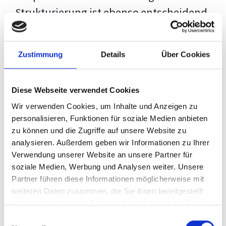
Strukturierung ist ebenso entscheidend
wie der Inhalt selbst. Jeder Prüfer hat
eigene Erwartungen, und unsere
Zustimmung
Details
Über Cookies
Schulung ist so konzipiert, dass sie dir
den Weg vom leeren Dokument zu
Diese Webseite verwendet Cookies
deiner individuellen Vorlage zeigt,
Wir verwenden Cookies, um Inhalte und Anzeigen zu
anstatt eine Einheitslösung zu bieten.
personalisieren, Funktionen für soziale Medien anbieten
zu können und die Zugriffe auf unsere Website zu
Der Prozess des wissenschaftlichen
analysieren. Außerdem geben wir Informationen zu Ihrer
Schreibens kann ohne das richtige
Verwendung unserer Website an unsere Partner für
soziale Medien, Werbung und Analysen weiter. Unsere
Wissen eine große Herausforderung
Partner führen diese Informationen möglicherweise mit
darstellen. Jedoch, ausgestattet mit
weiteren Daten zusammen, die Sie ihnen bereitgestellt
den
Techniken und Strategien
dieses
haben oder die sie im Rahmen Ihrer Nutzung der Dienste
gesammelt haben.
Kurses, wird die Formatierung deiner
Einwilligungsauswahl