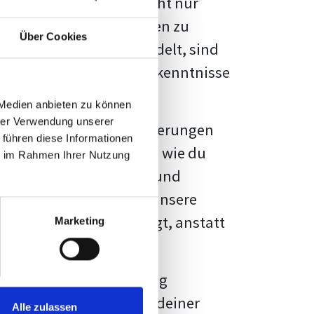
kennbar sein. Es geht nicht nur
s von Fakten und Quellen zu
Über Cookies
- oder Masterarbeit
handelt, sind
chungsergebnisse und Erkenntnisse
 Medien anbieten zu können
hrer Verwendung unserer
au vor diesen Herausforderungen
 führen diese Informationen
en kannst, sondern auch, wie du
ie im Rahmen Ihrer Nutzung
prechende Formatierung und
igene Erwartungen, und unsere
dividuellen Vorlage zeigt, anstatt
Marketing
ne große Herausforderung
 wird die Formatierung deiner
Alle zulassen