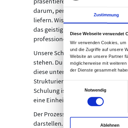
präsentieren. Der "rote Faden", der
darum, persönliche Meinungen zu 
Zustimmung
liefern. Wissenschaftliche Texte, 
das geistige Eigentum des Verfass
Diese Webseite verwendet 
professionell zu kommunizieren.
Wir verwenden Cookies, um I
und die Zugriffe auf unsere 
Unsere Schulung wurde mit Blick 
Website an unsere Partner fü
stehen. Du wirst nicht nur erfahre
möglicherweise mit weiteren
diese unter Zuhilfenahme von Wor
der Dienste gesammelt habe
Strukturierung ist ebenso entschei
Einwilligungsauswahl
Schulung ist so konzipiert, dass s
Notwendig
eine Einheitslösung zu bieten.
Der Prozess des wissenschaftliche
darstellen. Jedoch, ausgestattet 
Ablehnen