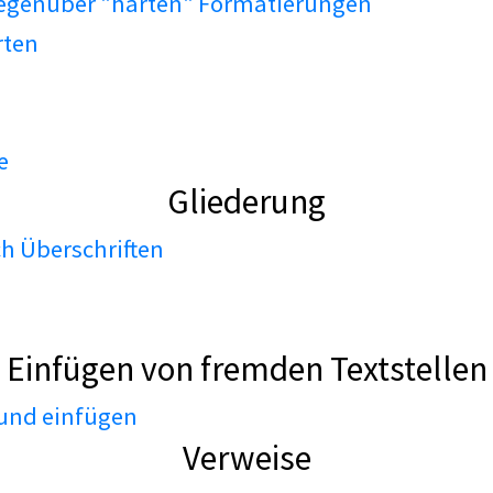
gegenüber "harten" Formatierungen
rten
e
Gliederung
h Überschriften
Einfügen von fremden Textstellen
 und einfügen
Verweise