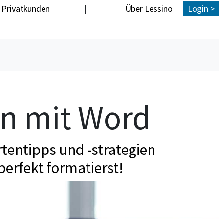
Privatkunden
|
Über Lessino
Login >
en mit Word
tentipps und -strategien
perfekt formatierst!