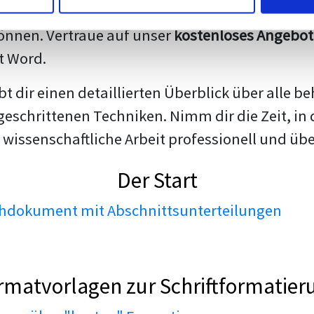
darstellen. Unsere erfahrenen Trainer teilen we
nnen. Vertraue auf unser
kostenloses Angebot
t Word.
ibt dir einen detaillierten Überblick über all
geschrittenen Techniken. Nimm dir die Zeit, in 
 wissenschaftliche Arbeit professionell und üb
Der Start
dokument mit Abschnittsunterteilungen
rmatvorlagen zur Schriftformatier