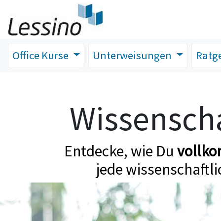
Office Kurse
Unterweisungen
Ratg
Wissenscha
Entdecke, wie Du
vollk
jede wissenschaftli