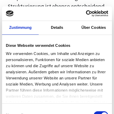
Strukturierung ist ebenso entscheidend
wie der Inhalt selbst. Jeder Prüfer hat
eigene Erwartungen, und unsere
Zustimmung
Details
Über Cookies
Schulung ist so konzipiert, dass sie dir
den Weg vom leeren Dokument zu
Diese Webseite verwendet Cookies
deiner individuellen Vorlage zeigt,
Wir verwenden Cookies, um Inhalte und Anzeigen zu
anstatt eine Einheitslösung zu bieten.
personalisieren, Funktionen für soziale Medien anbieten
zu können und die Zugriffe auf unsere Website zu
Der Prozess des wissenschaftlichen
analysieren. Außerdem geben wir Informationen zu Ihrer
Schreibens kann ohne das richtige
Verwendung unserer Website an unsere Partner für
soziale Medien, Werbung und Analysen weiter. Unsere
Wissen eine große Herausforderung
Partner führen diese Informationen möglicherweise mit
darstellen. Jedoch, ausgestattet mit
weiteren Daten zusammen, die Sie ihnen bereitgestellt
den
Techniken und Strategien
dieses
haben oder die sie im Rahmen Ihrer Nutzung der Dienste
gesammelt haben.
Kurses, wird die Formatierung deiner
Einwilligungsauswahl