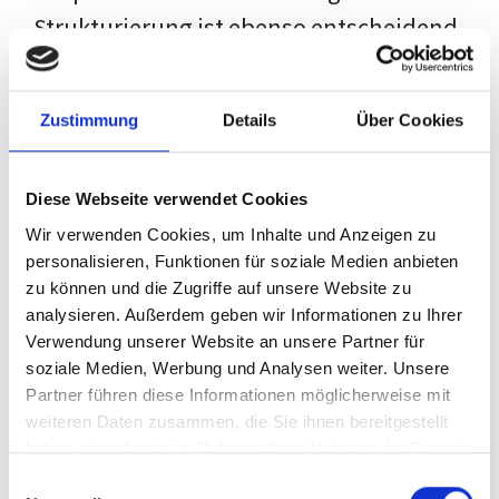
Strukturierung ist ebenso entscheidend
wie der Inhalt selbst. Jeder Prüfer hat
eigene Erwartungen, und unsere
Zustimmung
Details
Über Cookies
Schulung ist so konzipiert, dass sie dir
den Weg vom leeren Dokument zu
Diese Webseite verwendet Cookies
deiner individuellen Vorlage zeigt,
Wir verwenden Cookies, um Inhalte und Anzeigen zu
anstatt eine Einheitslösung zu bieten.
personalisieren, Funktionen für soziale Medien anbieten
zu können und die Zugriffe auf unsere Website zu
Der Prozess des wissenschaftlichen
analysieren. Außerdem geben wir Informationen zu Ihrer
Schreibens kann ohne das richtige
Verwendung unserer Website an unsere Partner für
soziale Medien, Werbung und Analysen weiter. Unsere
Wissen eine große Herausforderung
Partner führen diese Informationen möglicherweise mit
darstellen. Jedoch, ausgestattet mit
weiteren Daten zusammen, die Sie ihnen bereitgestellt
den
Techniken und Strategien
dieses
haben oder die sie im Rahmen Ihrer Nutzung der Dienste
gesammelt haben.
Kurses, wird die Formatierung deiner
Einwilligungsauswahl