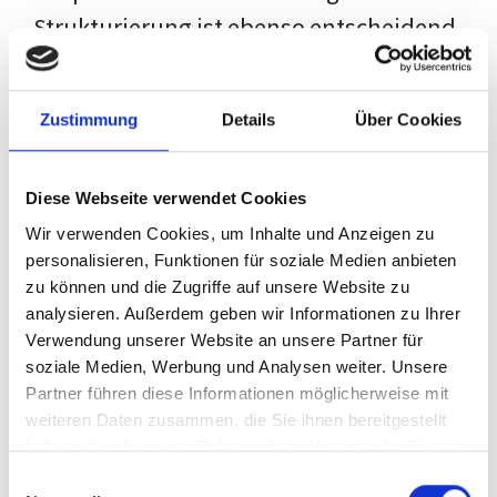
Strukturierung ist ebenso entscheidend
wie der Inhalt selbst. Jeder Prüfer hat
eigene Erwartungen, und unsere
Zustimmung
Details
Über Cookies
Schulung ist so konzipiert, dass sie dir
den Weg vom leeren Dokument zu
Diese Webseite verwendet Cookies
deiner individuellen Vorlage zeigt,
Wir verwenden Cookies, um Inhalte und Anzeigen zu
anstatt eine Einheitslösung zu bieten.
personalisieren, Funktionen für soziale Medien anbieten
zu können und die Zugriffe auf unsere Website zu
Der Prozess des wissenschaftlichen
analysieren. Außerdem geben wir Informationen zu Ihrer
Schreibens kann ohne das richtige
Verwendung unserer Website an unsere Partner für
soziale Medien, Werbung und Analysen weiter. Unsere
Wissen eine große Herausforderung
Partner führen diese Informationen möglicherweise mit
darstellen. Jedoch, ausgestattet mit
weiteren Daten zusammen, die Sie ihnen bereitgestellt
den
Techniken und Strategien
dieses
haben oder die sie im Rahmen Ihrer Nutzung der Dienste
gesammelt haben.
Kurses, wird die Formatierung deiner
Einwilligungsauswahl