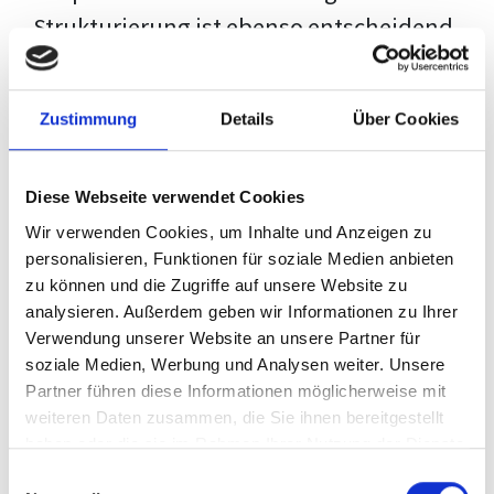
Strukturierung ist ebenso entscheidend
wie der Inhalt selbst. Jeder Prüfer hat
eigene Erwartungen, und unsere
Zustimmung
Details
Über Cookies
Schulung ist so konzipiert, dass sie dir
den Weg vom leeren Dokument zu
Diese Webseite verwendet Cookies
deiner individuellen Vorlage zeigt,
Wir verwenden Cookies, um Inhalte und Anzeigen zu
anstatt eine Einheitslösung zu bieten.
personalisieren, Funktionen für soziale Medien anbieten
zu können und die Zugriffe auf unsere Website zu
Der Prozess des wissenschaftlichen
analysieren. Außerdem geben wir Informationen zu Ihrer
Schreibens kann ohne das richtige
Verwendung unserer Website an unsere Partner für
soziale Medien, Werbung und Analysen weiter. Unsere
Wissen eine große Herausforderung
Partner führen diese Informationen möglicherweise mit
darstellen. Jedoch, ausgestattet mit
weiteren Daten zusammen, die Sie ihnen bereitgestellt
den
Techniken und Strategien
dieses
haben oder die sie im Rahmen Ihrer Nutzung der Dienste
gesammelt haben.
Kurses, wird die Formatierung deiner
Einwilligungsauswahl