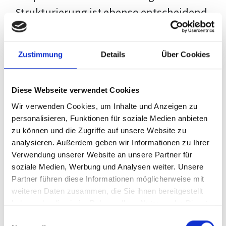
Strukturierung ist ebenso entscheidend
wie der Inhalt selbst. Jeder Prüfer hat
eigene Erwartungen, und unsere
Zustimmung
Details
Über Cookies
Schulung ist so konzipiert, dass sie dir
den Weg vom leeren Dokument zu
Diese Webseite verwendet Cookies
deiner individuellen Vorlage zeigt,
Wir verwenden Cookies, um Inhalte und Anzeigen zu
anstatt eine Einheitslösung zu bieten.
personalisieren, Funktionen für soziale Medien anbieten
zu können und die Zugriffe auf unsere Website zu
Der Prozess des wissenschaftlichen
analysieren. Außerdem geben wir Informationen zu Ihrer
Schreibens kann ohne das richtige
Verwendung unserer Website an unsere Partner für
soziale Medien, Werbung und Analysen weiter. Unsere
Wissen eine große Herausforderung
Partner führen diese Informationen möglicherweise mit
darstellen. Jedoch, ausgestattet mit
weiteren Daten zusammen, die Sie ihnen bereitgestellt
den
Techniken und Strategien
dieses
haben oder die sie im Rahmen Ihrer Nutzung der Dienste
gesammelt haben.
Kurses, wird die Formatierung deiner
Einwilligungsauswahl