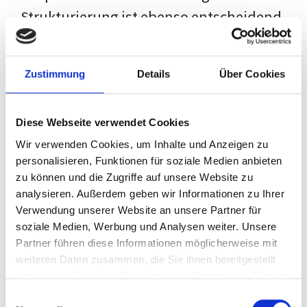
Strukturierung ist ebenso entscheidend
wie der Inhalt selbst. Jeder Prüfer hat
eigene Erwartungen, und unsere
Zustimmung
Details
Über Cookies
Schulung ist so konzipiert, dass sie dir
den Weg vom leeren Dokument zu
Diese Webseite verwendet Cookies
deiner individuellen Vorlage zeigt,
Wir verwenden Cookies, um Inhalte und Anzeigen zu
anstatt eine Einheitslösung zu bieten.
personalisieren, Funktionen für soziale Medien anbieten
zu können und die Zugriffe auf unsere Website zu
Der Prozess des wissenschaftlichen
analysieren. Außerdem geben wir Informationen zu Ihrer
Schreibens kann ohne das richtige
Verwendung unserer Website an unsere Partner für
soziale Medien, Werbung und Analysen weiter. Unsere
Wissen eine große Herausforderung
Partner führen diese Informationen möglicherweise mit
darstellen. Jedoch, ausgestattet mit
weiteren Daten zusammen, die Sie ihnen bereitgestellt
den
Techniken und Strategien
dieses
haben oder die sie im Rahmen Ihrer Nutzung der Dienste
gesammelt haben.
Kurses, wird die Formatierung deiner
Einwilligungsauswahl