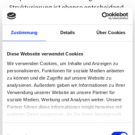
Strukturierung ist ebenso entscheidend
wie der Inhalt selbst. Jeder Prüfer hat
eigene Erwartungen, und unsere
Zustimmung
Details
Über Cookies
Schulung ist so konzipiert, dass sie dir
den Weg vom leeren Dokument zu
Diese Webseite verwendet Cookies
deiner individuellen Vorlage zeigt,
Wir verwenden Cookies, um Inhalte und Anzeigen zu
anstatt eine Einheitslösung zu bieten.
personalisieren, Funktionen für soziale Medien anbieten
zu können und die Zugriffe auf unsere Website zu
Der Prozess des wissenschaftlichen
analysieren. Außerdem geben wir Informationen zu Ihrer
Schreibens kann ohne das richtige
Verwendung unserer Website an unsere Partner für
soziale Medien, Werbung und Analysen weiter. Unsere
Wissen eine große Herausforderung
Partner führen diese Informationen möglicherweise mit
darstellen. Jedoch, ausgestattet mit
weiteren Daten zusammen, die Sie ihnen bereitgestellt
den
Techniken und Strategien
dieses
haben oder die sie im Rahmen Ihrer Nutzung der Dienste
gesammelt haben.
Kurses, wird die Formatierung deiner
Einwilligungsauswahl