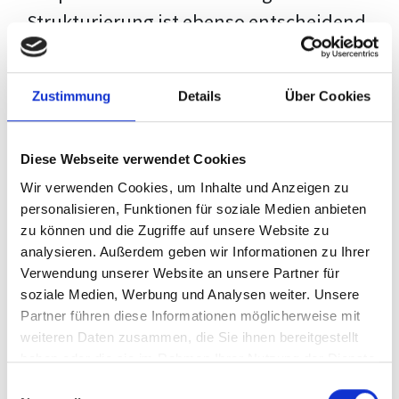
Strukturierung ist ebenso entscheidend
wie der Inhalt selbst. Jeder Prüfer hat
eigene Erwartungen, und unsere
Zustimmung
Details
Über Cookies
Schulung ist so konzipiert, dass sie dir
den Weg vom leeren Dokument zu
Diese Webseite verwendet Cookies
deiner individuellen Vorlage zeigt,
Wir verwenden Cookies, um Inhalte und Anzeigen zu
anstatt eine Einheitslösung zu bieten.
personalisieren, Funktionen für soziale Medien anbieten
zu können und die Zugriffe auf unsere Website zu
Der Prozess des wissenschaftlichen
analysieren. Außerdem geben wir Informationen zu Ihrer
Schreibens kann ohne das richtige
Verwendung unserer Website an unsere Partner für
soziale Medien, Werbung und Analysen weiter. Unsere
Wissen eine große Herausforderung
Partner führen diese Informationen möglicherweise mit
darstellen. Jedoch, ausgestattet mit
weiteren Daten zusammen, die Sie ihnen bereitgestellt
den
Techniken und Strategien
dieses
haben oder die sie im Rahmen Ihrer Nutzung der Dienste
gesammelt haben.
Kurses, wird die Formatierung deiner
Einwilligungsauswahl