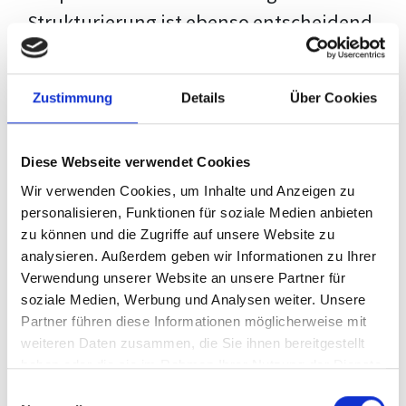
Strukturierung ist ebenso entscheidend
wie der Inhalt selbst. Jeder Prüfer hat
eigene Erwartungen, und unsere
Zustimmung
Details
Über Cookies
Schulung ist so konzipiert, dass sie dir
den Weg vom leeren Dokument zu
Diese Webseite verwendet Cookies
deiner individuellen Vorlage zeigt,
Wir verwenden Cookies, um Inhalte und Anzeigen zu
anstatt eine Einheitslösung zu bieten.
personalisieren, Funktionen für soziale Medien anbieten
zu können und die Zugriffe auf unsere Website zu
Der Prozess des wissenschaftlichen
analysieren. Außerdem geben wir Informationen zu Ihrer
Schreibens kann ohne das richtige
Verwendung unserer Website an unsere Partner für
soziale Medien, Werbung und Analysen weiter. Unsere
Wissen eine große Herausforderung
Partner führen diese Informationen möglicherweise mit
darstellen. Jedoch, ausgestattet mit
weiteren Daten zusammen, die Sie ihnen bereitgestellt
den
Techniken und Strategien
dieses
haben oder die sie im Rahmen Ihrer Nutzung der Dienste
gesammelt haben.
Kurses, wird die Formatierung deiner
Einwilligungsauswahl