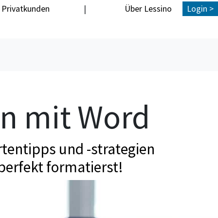
Privatkunden
|
Über Lessino
Login >
en mit Word
tentipps und -strategien
perfekt formatierst!