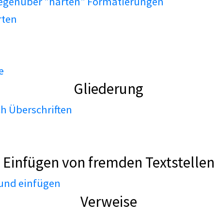
gegenüber "harten" Formatierungen
rten
e
Gliederung
h Überschriften
Einfügen von fremden Textstellen
 und einfügen
Verweise