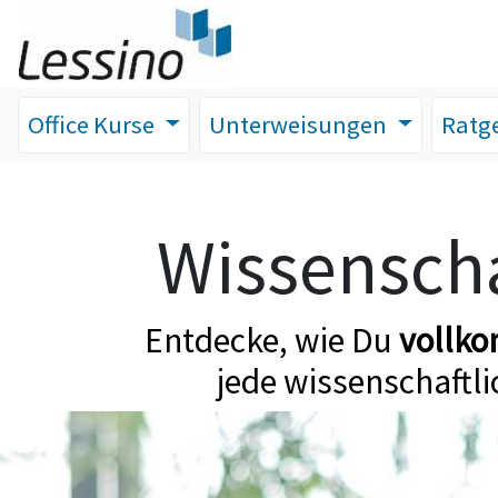
Office Kurse
Unterweisungen
Ratg
Wissenscha
Entdecke, wie Du
vollk
jede wissenschaftli