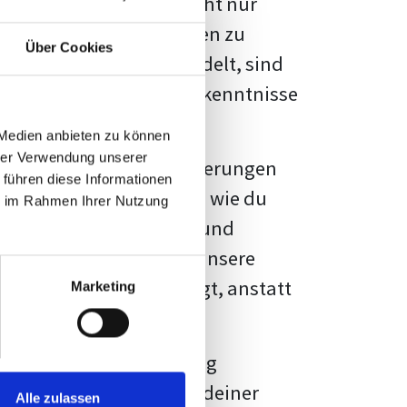
kennbar sein. Es geht nicht nur
s von Fakten und Quellen zu
Über Cookies
- oder Masterarbeit
handelt, sind
chungsergebnisse und Erkenntnisse
 Medien anbieten zu können
hrer Verwendung unserer
au vor diesen Herausforderungen
 führen diese Informationen
en kannst, sondern auch, wie du
ie im Rahmen Ihrer Nutzung
prechende Formatierung und
igene Erwartungen, und unsere
dividuellen Vorlage zeigt, anstatt
Marketing
ne große Herausforderung
 wird die Formatierung deiner
Alle zulassen