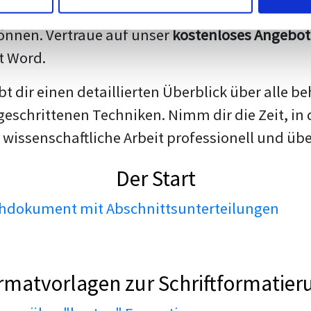
darstellen. Unsere erfahrenen Trainer teilen we
nnen. Vertraue auf unser
kostenloses Angebot
t Word.
ibt dir einen detaillierten Überblick über all
geschrittenen Techniken. Nimm dir die Zeit, in 
 wissenschaftliche Arbeit professionell und üb
Der Start
dokument mit Abschnittsunterteilungen
rmatvorlagen zur Schriftformatier