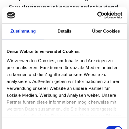
Strukturierung ist ebenso entscheidend
wie der Inhalt selbst. Jeder Prüfer hat
eigene Erwartungen, und unsere
Zustimmung
Details
Über Cookies
Schulung ist so konzipiert, dass sie dir
den Weg vom leeren Dokument zu
Diese Webseite verwendet Cookies
deiner individuellen Vorlage zeigt,
Wir verwenden Cookies, um Inhalte und Anzeigen zu
anstatt eine Einheitslösung zu bieten.
personalisieren, Funktionen für soziale Medien anbieten
zu können und die Zugriffe auf unsere Website zu
Der Prozess des wissenschaftlichen
analysieren. Außerdem geben wir Informationen zu Ihrer
Schreibens kann ohne das richtige
Verwendung unserer Website an unsere Partner für
soziale Medien, Werbung und Analysen weiter. Unsere
Wissen eine große Herausforderung
Partner führen diese Informationen möglicherweise mit
darstellen. Jedoch, ausgestattet mit
weiteren Daten zusammen, die Sie ihnen bereitgestellt
den
Techniken und Strategien
dieses
haben oder die sie im Rahmen Ihrer Nutzung der Dienste
gesammelt haben.
Kurses, wird die Formatierung deiner
Einwilligungsauswahl