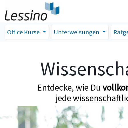
Office Kurse
Unterweisungen
Ratg
Wissenscha
Entdecke, wie Du
vollk
jede wissenschaftli