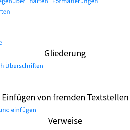
gegenüber "harten" Formatierungen
rten
e
Gliederung
h Überschriften
Einfügen von fremden Textstellen
 und einfügen
Verweise