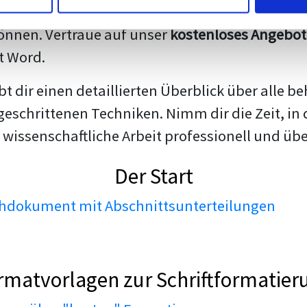
darstellen. Unsere erfahrenen Trainer teilen we
nnen. Vertraue auf unser
kostenloses Angebot
t Word.
ibt dir einen detaillierten Überblick über all
geschrittenen Techniken. Nimm dir die Zeit, in 
 wissenschaftliche Arbeit professionell und üb
Der Start
dokument mit Abschnittsunterteilungen
rmatvorlagen zur Schriftformatier