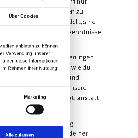
kennbar sein. Es geht nicht nur
s von Fakten und Quellen zu
Über Cookies
- oder Masterarbeit
handelt, sind
chungsergebnisse und Erkenntnisse
 Medien anbieten zu können
hrer Verwendung unserer
au vor diesen Herausforderungen
 führen diese Informationen
en kannst, sondern auch, wie du
ie im Rahmen Ihrer Nutzung
prechende Formatierung und
igene Erwartungen, und unsere
dividuellen Vorlage zeigt, anstatt
Marketing
ne große Herausforderung
 wird die Formatierung deiner
Alle zulassen