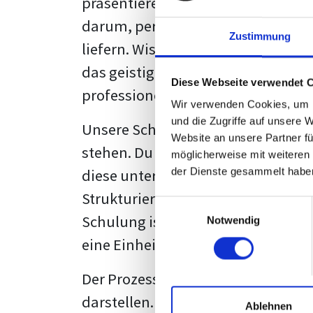
präsentieren. Der "rote Faden", der
darum, persönliche Meinungen zu 
Zustimmung
liefern. Wissenschaftliche Texte, 
das geistige Eigentum des Verfass
Diese Webseite verwendet 
professionell zu kommunizieren.
Wir verwenden Cookies, um I
und die Zugriffe auf unsere 
Unsere Schulung wurde mit Blick 
Website an unsere Partner fü
stehen. Du wirst nicht nur erfahre
möglicherweise mit weiteren
diese unter Zuhilfenahme von Wor
der Dienste gesammelt habe
Strukturierung ist ebenso entschei
Einwilligungsauswahl
Schulung ist so konzipiert, dass s
Notwendig
eine Einheitslösung zu bieten.
Der Prozess des wissenschaftliche
darstellen. Jedoch, ausgestattet 
Ablehnen