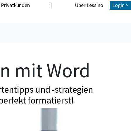
Privatkunden
|
Über Lessino
Login >
en mit Word
tentipps und -strategien
perfekt formatierst!